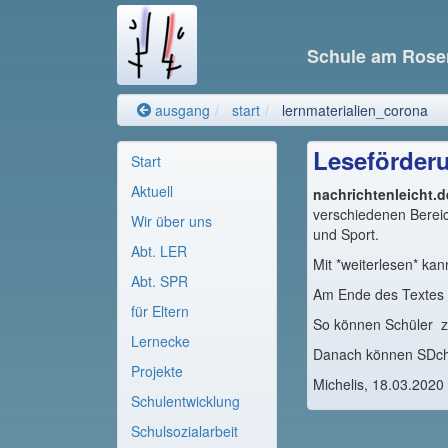
Schule am Rose
ausgang
start
lernmaterialien_corona
Leseförderu
Start
Aktuell
nachrichtenleicht.d
verschiedenen Bereic
Wir über uns
und Sport.
Abt. LER
Mit *weiterlesen* k
Abt. SPR
Am Ende des Textes
für Eltern
So können Schüler zu
Lernecke
Danach können SDchül
Projekte
Michelis, 18.03.2020
Schulentwicklung
Schulsozialarbeit