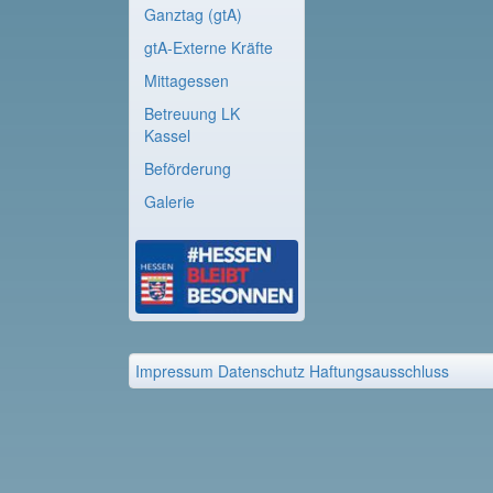
Ganztag (gtA)
gtA-Externe Kräfte
Mittagessen
Betreuung LK
Kassel
Beförderung
Galerie
Impressum
Datenschutz
Haftungsausschluss